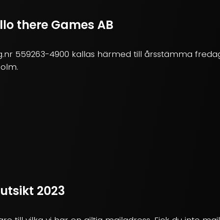
ello there Games AB
g.nr 559263-4900 kallas härmed till årsstämma fredag
holm.
tsikt 2023
re till vilka vi har en giltig mailadress. Fick du inte ma